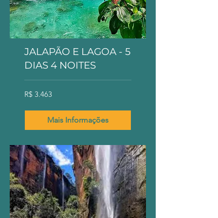
JALAPÃO E LAGOA - 5
DIAS 4 NOITES
3.463
R$ 3.463
Reais
brasileiros
Mais Informações