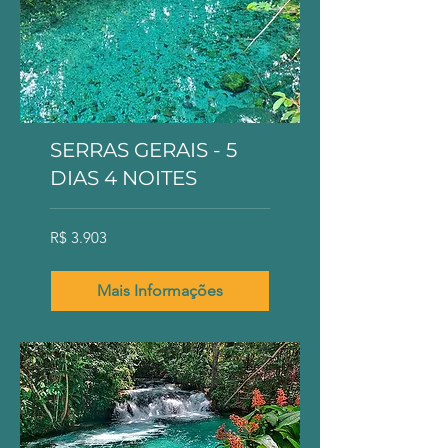
SERRAS GERAIS - 5
DIAS 4 NOITES
3.903
R$ 3.903
Reais
brasileiros
Mais Informações