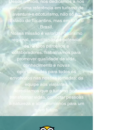
Desde o início, nos dedicamos a nos
tornar uma referência em turismo de
aventura e ecoturismo, não só no
Estado do Tocantins, mas em todo o
Brasil.
Nossa missão é valorizar o turismo
regional, acreditando no potencial
de nossos parceiros e
colaboradores. Trabalhamos para
promover qualidade de vida,
conhecimento e novas
oportunidades para todos os
envolvidos nas nossas jornadas: da
equipe aos viajantes.
Acreditamos que o turismo pode
transformar vidas, conectar pessoas
à natureza e abrir caminhos para um
novo futuro.