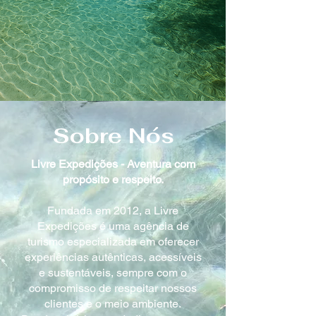
Sobre Nós
Livre Expedições - Aventura com
propósito e respeito.
Fundada em 2012, a Livre
Expedições é uma agência de
turismo especializada em oferecer
experiências autênticas, acessíveis
e sustentáveis, sempre com o
compromisso de respeitar nossos
clientes e o meio ambiente.