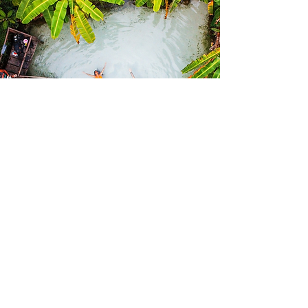
Gabi - Tripadvisor
Conecte-se com
paisagens