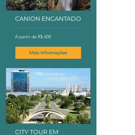
CANION ENCANTADO
A
A partir de R$ 600
partir
de
600
Reais
brasileiros
Mais Informações
CITY TOUR EM