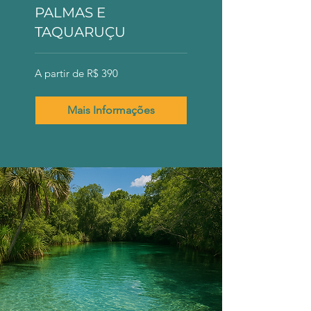
PALMAS E
TAQUARUÇU
A
A partir de R$ 390
partir
de
390
Reais
brasileiros
Mais Informações